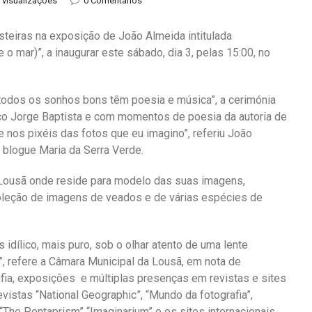
 visualizações
0 Comentários
steiras na exposição de João Almeida intitulada
 mar)”, a inaugurar este sábado, dia 3, pelas 15:00, no
“todos os sonhos bons têm poesia e música”, a cerimónia
co Jorge Baptista e com momentos de poesia da autoria de
 nos pixéis das fotos que eu imagino”, referiu João
 blogue Maria da Serra Verde.
 Lousã onde reside para modelo das suas imagens,
 coleção de imagens de veados e de várias espécies de
idílico, mais puro, sob o olhar atento de uma lente
”, refere a Câmara Municipal da Lousã, em nota de
afia, exposições e múltiplas presenças em revistas e sites
vistas “National Geographic”, “Mundo da fotografia”,
“The Pentaprism” “Imaginarium” e os sites internacionais