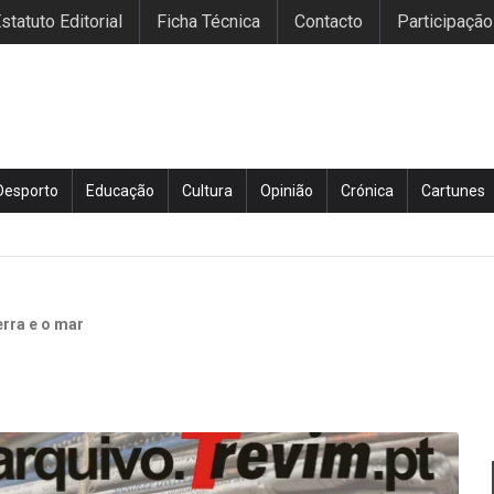
statuto Editorial
Ficha Técnica
Contacto
Participação
Desporto
Educação
Cultura
Opinião
Crónica
Cartunes
erra e o mar