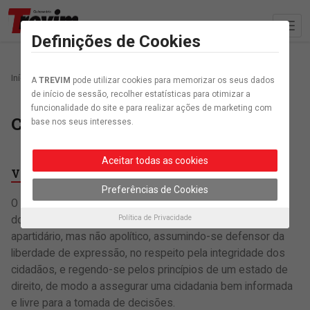
Definições de Cookies
Início
Cooperativa
A
TREVIM
pode utilizar cookies para memorizar os seus dados
de início de sessão, recolher estatísticas para otimizar a
funcionalidade do site e para realizar ações de marketing com
Cooperativa
base nos seus interesses.
Aceitar todas as cookies
Visão
Preferências de Cookies
O Trevim tem como visão ser um jornal respeitável na área
Política de Privacidade
do jornalismo, sustentável, assumindo-se como órgão
apartidário, mas não apolítico, assumindo-se defensor da
liberdade de expressão, no respeito pela integridade dos
cidadãos, e regendo-se pelos princípios de um estado de
direito, de modo a assegurar uma cidadania bem informada
e livre para a tomada de decisões.