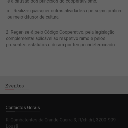
e a difusão dos princípios do cooperativismo;
Realizar quaisquer outras atividades que sejam prática
ou meio difusor de cultura.
Reger-se-á pelo Código Cooperativo, pela legislação
complementar aplicável ao respetivo ramo e pelos
presentes estatutos e durará por tempo indeterminado.
Eventos
Contactos Gerais
R. Combatentes da Grande Guerra 3, R/ch drt, 3200-909
Lousã