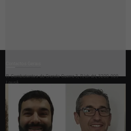
Contactos Gerais
R. Combatentes da Grande Guerra 3, R/ch drt, 3200-909
Lousã
redacao@trevim.pt
924 116 145
(Chamada para a rede móvel nacional)
Publicidade
publicidade@trevim.pt