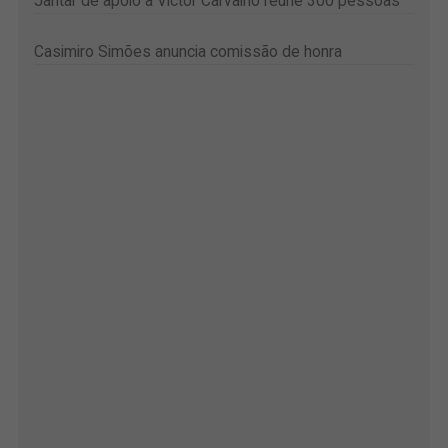
Jantar de apoio a Victor Carvalho reúne 300 pessoas
Casimiro Simões anuncia comissão de honra