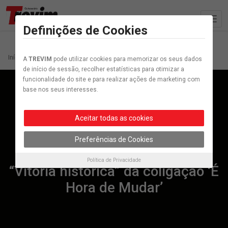
Definições de Cookies
Início
Autárquicas 2025
A
TREVIM
pode utilizar cookies para memorizar os seus dados
de início de sessão, recolher estatísticas para otimizar a
funcionalidade do site e para realizar ações de marketing com
base nos seus interesses.
Aceitar todas as cookies
Preferências de Cookies
Autárquicas 2025
Política de Privacidade
“Vitória histórica” da coligação ‘É
Hora de Mudar’