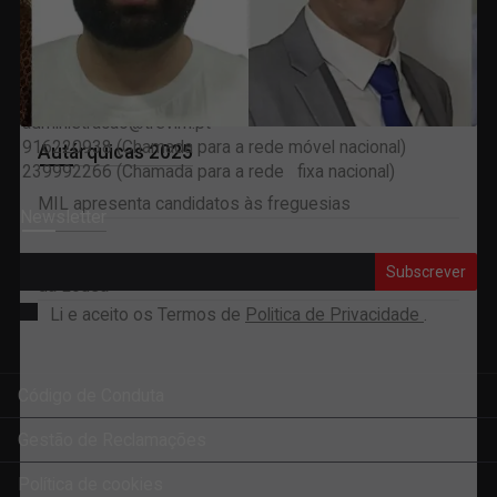
924116145 (Chamada para a rede móvel nacional)
239992266 (Chamada para a rede fixa nacional)
Assinaturas
administracao@trevim.pt
916220938 (Chamada para a rede móvel nacional)
Autárquicas 2025
239992266 (Chamada para a rede fixa nacional)
MIL apresenta candidatos às freguesias
Newsletter
Concelhia do PS escolhe António Marçal para a Câmara
Subscrever
da Lousã
Li e aceito os Termos de
Politica de Privacidade
.
Código de Conduta
Gestão de Reclamações
Política de cookies