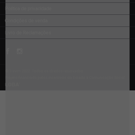
Política de privacidade
Condições de venda
Livro de Reclamações
© Trevim 2022. Todos os direitos reservados
Projeto financiado pelos incentivos do Estado à Comunicação Social