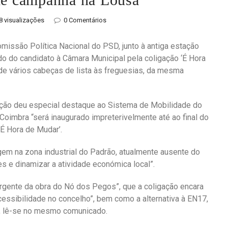
8 visualizações
0 Comentários
missão Política Nacional do PSD, junto à antiga estação
do do candidato à Câmara Municipal pela coligação ‘É Hora
e vários cabeças de lista às freguesias, da mesma
itação deu especial destaque ao Sistema de Mobilidade do
oimbra “será inaugurado impreterivelmente até ao final do
É Hora de Mudar’.
gem na zona industrial do Padrão, atualmente ausente do
es e dinamizar a atividade económica local”.
rgente da obra do Nó dos Pegos”, que a coligação encara
 acessibilidade no concelho”, bem como a alternativa à EN17,
s, lê-se no mesmo comunicado.