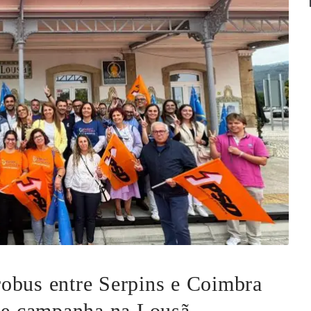
obus entre Serpins e Coimbra
 de campanha na Lousã