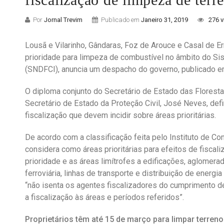
Por
Jornal Trevim
Publicado em
Janeiro 31, 2019
276 v
Lousã e Vilarinho, Gândaras, Foz de Arouce e Casal de E
prioridade para limpeza de combustível no âmbito do Si
(SNDFCI), anuncia um despacho do governo, publicado em 
O diploma conjunto do Secretário de Estado das Floresta
Secretário de Estado da Proteção Civil, José Neves, de
fiscalização que devem incidir sobre áreas prioritárias.
De acordo com a classificação feita pelo Instituto de C
considera como áreas prioritárias para efeitos de fiscal
prioridade e as áreas limítrofes a edificações, aglomerad
ferroviária, linhas de transporte e distribuição de energi
“não isenta os agentes fiscalizadores do cumprimento d
a fiscalização às áreas e períodos referidos”.
Proprietários têm até 15 de março para limpar terren