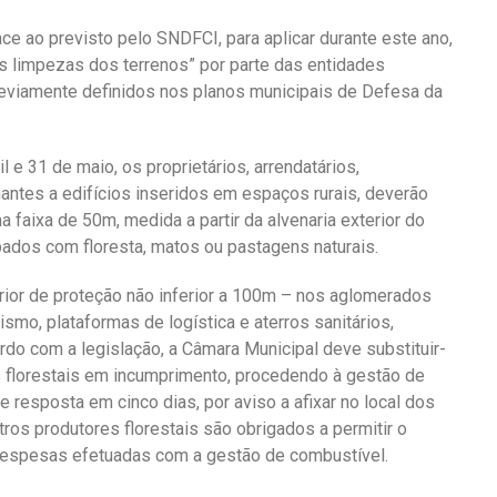
e ao previsto pelo SNDFCI, para aplicar durante este ano,
s limpezas dos terrenos” por parte das entidades
reviamente definidos nos planos municipais de Defesa da
 e 31 de maio, os proprietários, arrendatários,
antes a edifícios inseridos em espaços rurais, deverão
faixa de 50m, medida a partir da alvenaria exterior do
pados com floresta, matos ou pastagens naturais.
ior de proteção não inferior a 100m – nos aglomerados
mo, plataformas de logística e aterros sanitários,
rdo com a legislação, a Câmara Municipal deve substituir-
es florestais em incumprimento, procedendo à gestão de
e resposta em cinco dias, por aviso a afixar no local dos
tros produtores florestais são obrigados a permitir o
 despesas efetuadas com a gestão de combustível.