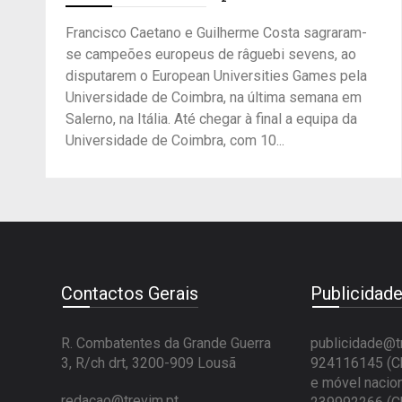
Francisco Caetano e Guilherme Costa sagraram-
se campeões europeus de râguebi sevens, ao
disputarem o European Universities Games pela
Universidade de Coimbra, na última semana em
Salerno, na Itália. Até chegar à final a equipa da
Universidade de Coimbra, com 10...
Contactos Gerais
Publicidad
R. Combatentes da Grande Guerra
publicidade@t
3, R/ch drt, 3200-909 Lousã
924116145 (Ch
e móvel nacion
redacao@trevim.pt