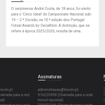
O serpinense André Costa, de 18 anos, foi eleito
para o ‘Cinco Ideal’ do Campeonato Nacional sub-
19 – 2.ª Divisão, na 10.ª edição dos Portugal
Futsal Awards by Decathlon. A distinção, que se
refere à época 2025/2026, resulta de uma...
e
Assinaturas
revim.pt
administracao@trevim.pt
amada para a red
916220938 (Chamada para a rede
al)
móvel nacional)