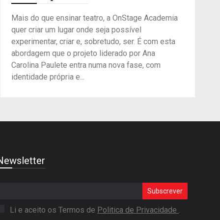
Mais do que ensinar teatro, a OnStage Academia
quer criar um lugar onde seja possível
experimentar, criar e, sobretudo, ser. É com esta
abordagem que o projeto liderado por Ana
Carolina Paulete entra numa nova fase, com
identidade própria e...
Newsletter
Subscrever
Li e aceito os Termos de
Politica de Privacidade
.