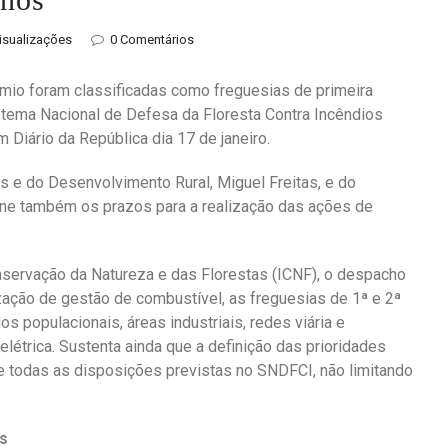
isualizações
0 Comentários
rmio foram classificadas como freguesias de primeira
stema Nacional de Defesa da Floresta Contra Incêndios
Diário da República dia 17 de janeiro.
s e do Desenvolvimento Rural, Miguel Freitas, e do
fine também os prazos para a realização das ações de
onservação da Natureza e das Florestas (ICNF), o despacho
ização de gestão de combustível, as freguesias de 1ª e 2ª
os populacionais, áreas industriais, redes viária e
a elétrica. Sustenta ainda que a definição das prioridades
e todas as disposições previstas no SNDFCI, não limitando
os