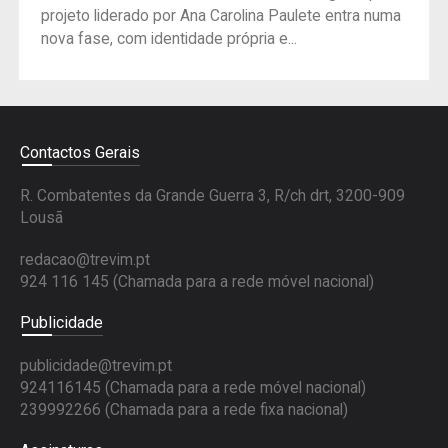
projeto liderado por Ana Carolina Paulete entra numa
nova fase, com identidade própria e...
Contactos Gerais
R. Combatentes da Grande Guerra 3, R/ch drt, 3200-909
Lousã
redacao@trevim.pt
924 116 145
(Chamada para a rede móvel nacional)
Publicidade
publicidade@trevim.pt
924116145 (Chamada para a rede móvel nacional)
239992266 (Chamada para a rede fixa nacional)