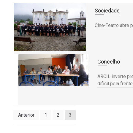
Sociedade
Cine-Teatro abre p
Concelho
ARCIL inverte pr
difícil pela frente
Paginação
Anterior
1
2
3
dos