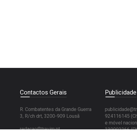
conteúdos
Contactos Gerais
Publicidade
R. Combatentes da Grande Guerra
publicidade@tr
3, R/ch drt, 3200-909 Lousã
924116145 (Ch
e móvel nacion
redacao@trevim.pt
239992266 (Ch
924 116 145
(Chamada para a rede
e fixa nacional)