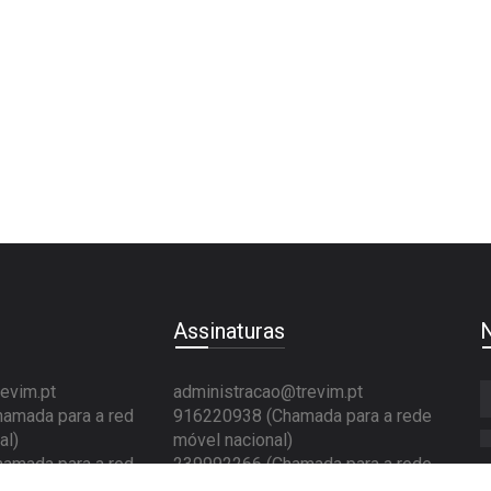
Assinaturas
N
evim.pt
administracao@trevim.pt
amada para a red
916220938 (Chamada para a rede
al)
móvel nacional)
amada para a red
239992266 (Chamada para a rede
fixa nacional)