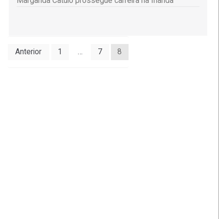
Margarida Catulo prossegue carreira na Irlanda
Paginação
Anterior
1
…
7
8
dos
conteúdos