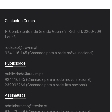
Contactos Gerais
R. Combatentes da Grande Guerra 3, R/ch drt, 3200-909
Lousã
redacao@trevim.pt
924 116 145
(Chamada para a rede móvel nacional)
Publicidade
publicidade@trevim.pt
924116145 (Chamada para a rede móvel nacional)
239992266 (Chamada para a rede fixa nacional)
Assinaturas
administracao@trevim.pt
916220938 (Chamada para a rede móvel nacional)