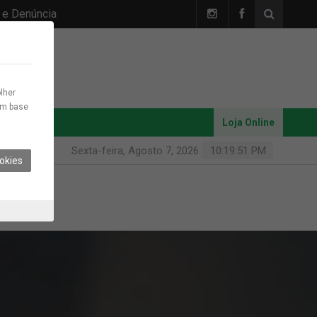
 e Denúncia
lher
com base
Loja Online
Sexta-feira, Agosto 7, 2026
10:19:52 PM
okies