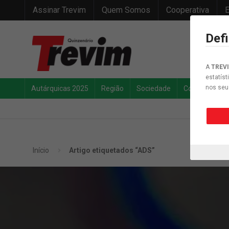
Assinar Trevim
Quem Somos
Cooperativa
E
Def
A
TREV
estatíst
nos seu
Autárquicas 2025
Região
Sociedade
Concelho
Início
Artigo etiquetados “ADS”