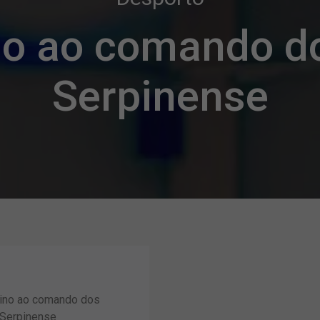
no ao comando do
Serpinense
lino ao comando dos
 Serpinense