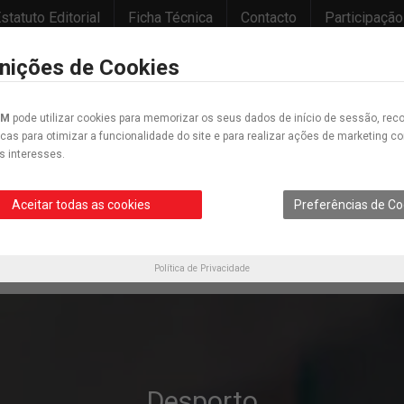
statuto Editorial
Ficha Técnica
Contacto
Participação
inições de Cookies
IM
pode utilizar cookies para memorizar os seus dados de início de sessão, reco
icas para otimizar a funcionalidade do site e para realizar ações de marketing 
s interesses.
Desporto
Educação
Cultura
Opinião
Crónica
Cartunes
Aceitar todas as cookies
Preferências de Co
Política de Privacidade
Desporto