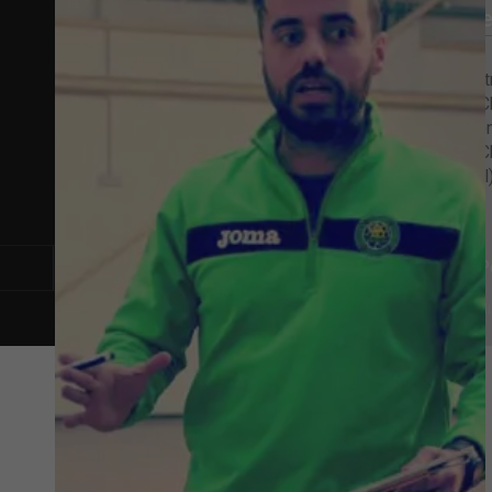
Contactos Gerais
Publicidad
R. Combatentes da Grande Guerra
publicidade@t
3, R/ch drt, 3200-909 Lousã
924116145 (Ch
e móvel nacion
redacao@trevim.pt
239992266 (Ch
924 116 145
(Chamada para a rede
e fixa nacional
móvel nacional)
Código de Conduta
Gestão de Reclamações
P
© Trevim 2022. Todos os di
reservados