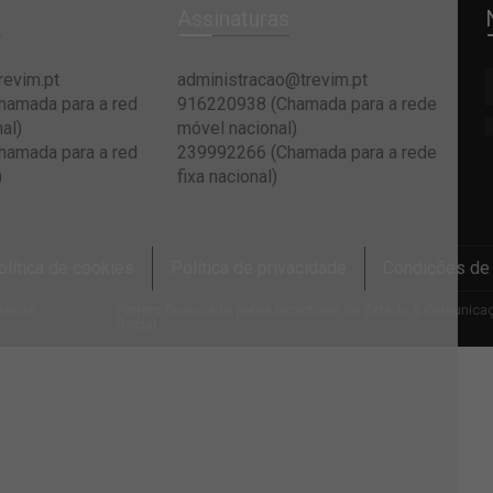
e
Assinaturas
revim.pt
administracao@trevim.pt
amada para a red
916220938 (Chamada para a rede
al)
móvel nacional)
amada para a red
239992266 (Chamada para a rede
)
fixa nacional)
olítica de cookies
Política de privacidade
Condições de
reitos
Projeto financiado pelos incentivos do Estado à Comunica
Social