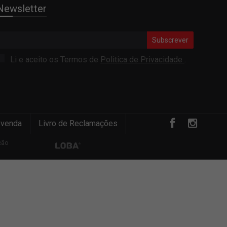
Newsletter
Subscrever
Li e aceito os Termos de
Politica de Privacidade
.
 venda
Livro de Reclamações
ção