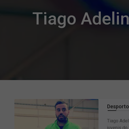
Tiago Adeli
Desporto
Tiago Ade
juvenis do