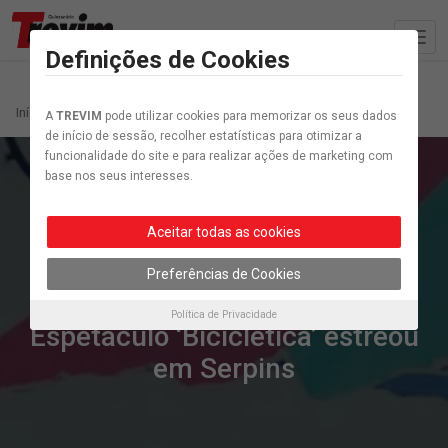
Definições de Cookies
Início
Artigo etiquetados “Biciclética”
A
TREVIM
pode utilizar cookies para memorizar os seus dados
de início de sessão, recolher estatísticas para otimizar a
funcionalidade do site e para realizar ações de marketing com
base nos seus interesses.
Aceitar todas as cookies
Preferências de Cookies
Cultura
Política de Privacidade
Espetáculo ‘Biciclética’ estreou
em Serpins