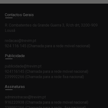
Contactos Gerais
R. Combatentes da Grande Guerra 3, R/ch drt, 3200-909
Lousã
redacao@trevim.pt
924 116 145
(Chamada para a rede móvel nacional)
Publicidade
publicidade@trevim.pt
924116145 (Chamada para a rede móvel nacional)
239992266 (Chamada para a rede fixa nacional)
Assinaturas
administracao@trevim.pt
916220938 (Chamada para a rede móvel nacional)
239992266 (Chamada para a rede fixa nacional)