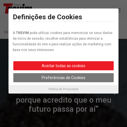
Definições de Cookies
Início
Artigo etiquetados “Carris”
A
TREVIM
pode utilizar cookies para memorizar os seus dados
de início de sessão, recolher estatísticas para otimizar a
funcionalidade do site e para realizar ações de marketing com
base nos seus interesses.
Aceitar todas as cookies
Sociedade
Preferências de Cookies
“Irei continuar a envolver-me,
Política de Privacidade
porque acredito que o meu
futuro passa por aí”