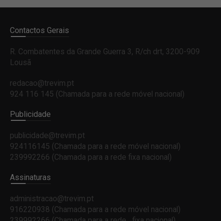
Contactos Gerais
R. Combatentes da Grande Guerra 3, R/ch drt, 3200-909
Lousã
redacao@trevim.pt
924 116 145
(Chamada para a rede móvel nacional)
Publicidade
publicidade@trevim.pt
924116145 (Chamada para a rede móvel nacional)
239992266 (Chamada para a rede fixa nacional)
Assinaturas
administracao@trevim.pt
916220938 (Chamada para a rede móvel nacional)
239992266 (Chamada para a rede fixa nacional)