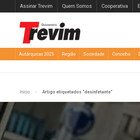
Assinar Trevim
Quem Somos
Cooperativa
E
Autárquicas 2025
Região
Sociedade
Concelho
Início
Artigo etiquetados “desinfetante”