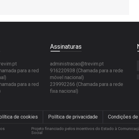
e
Assinaturas
revim.pt
administracao@trevim.pt
amada para a red
916220938 (Chamada para a rede
al)
móvel nacional)
amada para a red
239992266 (Chamada para a rede
)
fixa nacional)
olítica de cookies
Política de privacidade
Condições de
tos
Projeto financiado pelos incentivos do Estado à Comunicaç
Social