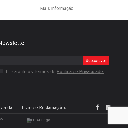
Mais informação
Newsletter
Subscrever
Li e aceito os Termos de
Politica de Privacidade
.
 venda
Livro de Reclamações
ão