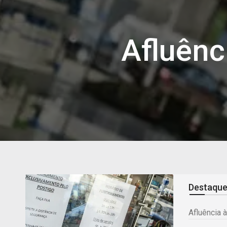
Afluênc
Destaqu
Afluência 