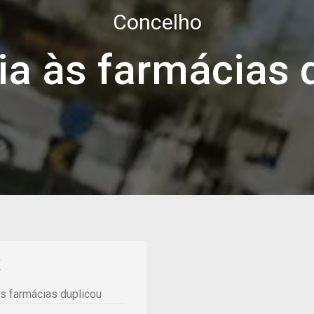
Concelho
ia às farmácias 
e
às farmácias duplicou