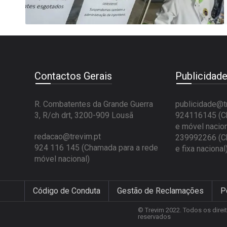
Contactos Gerais
Publicidad
R. Combatentes da Grande Guerra
publicidade@t
3, R/ch drt, 3200-909 Lousã
924116145 (Ch
e móvel nacion
redacao@trevim.pt
239992266 (Ch
924 116 145
(Chamada para a rede
e fixa nacional
móvel nacional)
Código de Conduta
Gestão de Reclamações
P
© Trevim 2022. Todos os direi
reservados