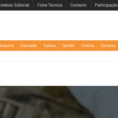
statuto Editorial
Ficha Técnica
Contacto
Participação
Desporto
Educação
Cultura
Opinião
Crónica
Cartunes