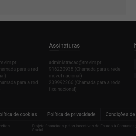
e
Assinaturas
revim.pt
administracao@trevim.pt
amada para a red
916220938 (Chamada para a rede
al)
móvel nacional)
amada para a red
239992266 (Chamada para a rede
)
fixa nacional)
olítica de cookies
Política de privacidade
Condições de
reitos
Projeto financiado pelos incentivos do Estado à Comunica
Social