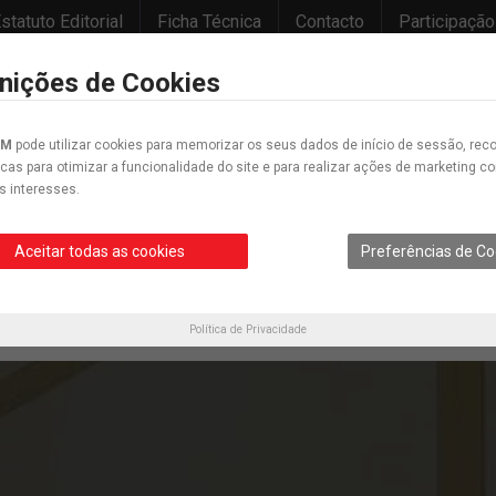
statuto Editorial
Ficha Técnica
Contacto
Participação
inições de Cookies
IM
pode utilizar cookies para memorizar os seus dados de início de sessão, reco
icas para otimizar a funcionalidade do site e para realizar ações de marketing 
s interesses.
Desporto
Educação
Cultura
Opinião
Crónica
Cartunes
Aceitar todas as cookies
Preferências de Co
Política de Privacidade