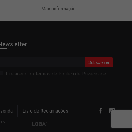
Mais informação
Newsletter
Subscrever
Li e aceito os Termos de
Politica de Privacidade
.
 venda
Livro de Reclamações
ção