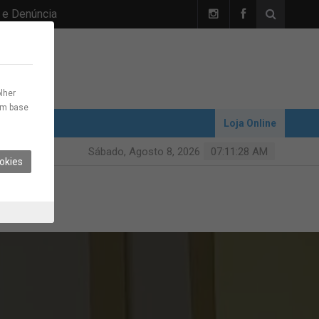
 e Denúncia
lher
com base
Loja Online
Sábado, Agosto 8, 2026
07:11:28 AM
okies