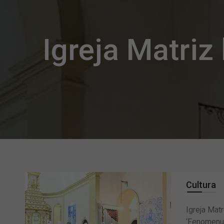
Igreja Matri
Cultura
Igreja Mat
‘Fenomenu