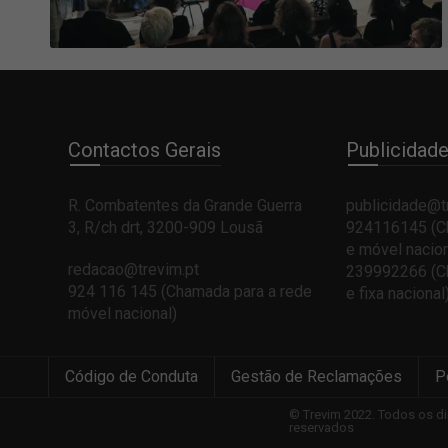
Contactos Gerais
Publicidad
R. Combatentes da Grande Guerra
publicidade@t
3, R/ch drt, 3200-909 Lousã
924116145 (Ch
e móvel nacion
redacao@trevim.pt
239992266 (Ch
924 116 145
(Chamada para a rede
e fixa nacional
móvel nacional)
Código de Conduta
Gestão de Reclamações
P
© Trevim 2022. Todos os di
reservados