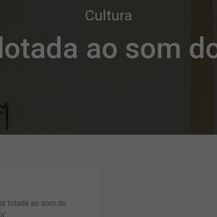
Cultura
z lotada ao som d
riz lotada ao som do
s’