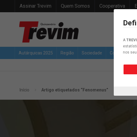
Assinar Trevim
Quem Somos
Cooperativa
E
Def
A
TREV
estatíst
nos seu
Autárquicas 2025
Região
Sociedade
Concelho
Início
Artigo etiquetados “Fenomenus”