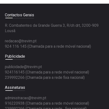
Contactos Gerais
R. Combatentes da Grande Guerra 3, R/ch drt, 3200-909
Lousã
redacao@trevim.pt
924 116 145
(Chamada para a rede móvel nacional)
Publicidade
publicidade@trevim.pt
924116145 (Chamada para a rede móvel nacional)
239992266 (Chamada para a rede fixa nacional)
Assinaturas
administracao@trevim.pt
916220938 (Chamada para a rede móvel nacional)
239992266 (Chamada para a rede fixa nacional)