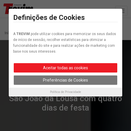
Definições de Cookies
Início
Artigo etiquetados “Festas populares”
A
TREVIM
pode utilizar cookies para memorizar os seus dados
de início de sessão, recolher estatísticas para otimizar a
funcionalidade do site e para realizar ações de marketing com
base nos seus interesses.
Aceitar todas as cookies
Preferências de Cookies
Sociedade
Política de Privacidade
São João da Lousã com quatro
dias de festa