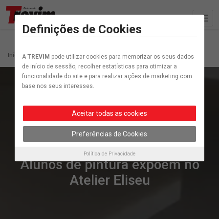
Definições de Cookies
Início
Artigo etiquetados “Galeria”
A
TREVIM
pode utilizar cookies para memorizar os seus dados
de início de sessão, recolher estatísticas para otimizar a
funcionalidade do site e para realizar ações de marketing com
base nos seus interesses.
Aceitar todas as cookies
Preferências de Cookies
Cultura
Política de Privacidade
Alunos de pintura expõem no
Atelier Eliseu