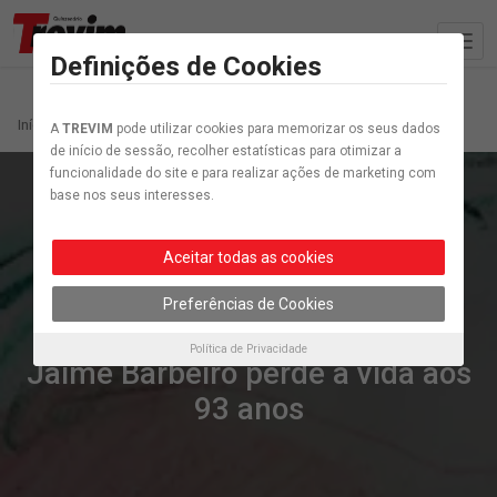
Definições de Cookies
Início
Artigo etiquetados “Jaime Barbeiro”
A
TREVIM
pode utilizar cookies para memorizar os seus dados
de início de sessão, recolher estatísticas para otimizar a
funcionalidade do site e para realizar ações de marketing com
base nos seus interesses.
Aceitar todas as cookies
Preferências de Cookies
Atualidade
Política de Privacidade
Jaime Barbeiro perde a vida aos
93 anos