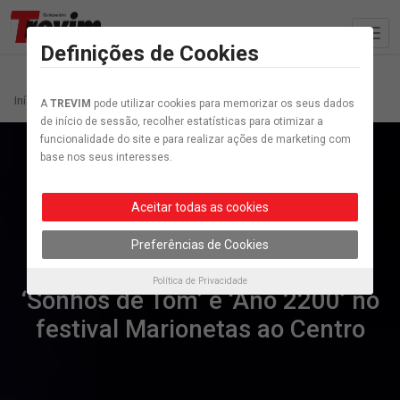
Definições de Cookies
Início
Artigo etiquetados “Marionetas”
A
TREVIM
pode utilizar cookies para memorizar os seus dados
de início de sessão, recolher estatísticas para otimizar a
funcionalidade do site e para realizar ações de marketing com
base nos seus interesses.
Aceitar todas as cookies
Preferências de Cookies
Cultura
Política de Privacidade
‘Sonhos de Tom’ e ‘Ano 2200’ no
festival Marionetas ao Centro