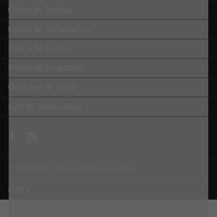
Código de Conduta
Gestão de Reclamações
Política de cookies
Política de privacidade
Condições de venda
Livro de Reclamações
© Trevim 2022. Todos os direitos reservados
Projeto financiado pelos incentivos do Estado à Comunicação Social