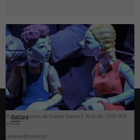
Contactos Gerais
R. Combatentes da Grande Guerra 3, R/ch drt, 3200-909
Cultura
Lousã
redacao@trevim.pt