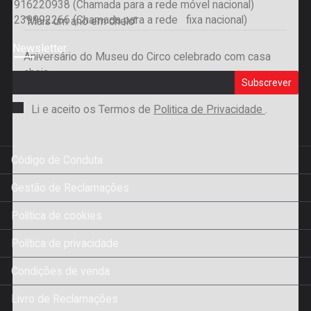
916220938 (Chamada para a rede móvel nacional)
239992266 (Chamada para a rede fixa nacional)
“Mais um ano em cheio”
Newsletter
Aniversário do Museu do Circo celebrado com casa
cheia
Subscrever
Li e aceito os Termos de
Politica de Privacidade
.
Código de Conduta
Gestão de Reclamações
Política de cookies
Política de privacidade
Condições de venda
Livro de Reclamações