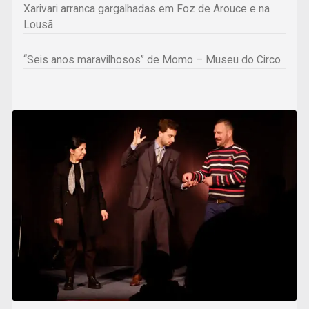
Xarivari arranca gargalhadas em Foz de Arouce e na
Lousã
“Seis anos maravilhosos” de Momo – Museu do Circo