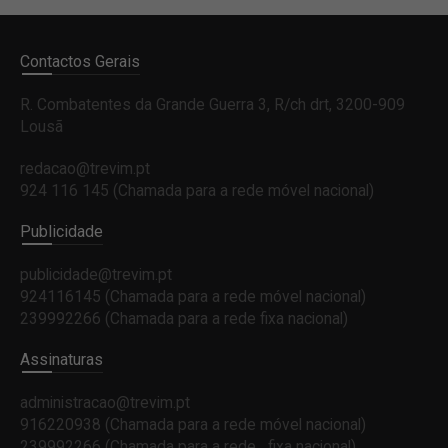
Contactos Gerais
R. Combatentes da Grande Guerra 3, R/ch drt, 3200-909
Lousã
redacao@trevim.pt
924 116 145
(Chamada para a rede móvel nacional)
Publicidade
publicidade@trevim.pt
924116145 (Chamada para a rede móvel nacional)
239992266 (Chamada para a rede fixa nacional)
Assinaturas
administracao@trevim.pt
916220938 (Chamada para a rede móvel nacional)
239992266 (Chamada para a rede fixa nacional)