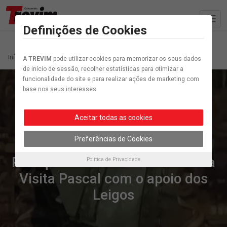
Definições de Cookies
Início
Artigo etiquetados “Páscoa”
A
TREVIM
pode utilizar cookies para memorizar os seus dados
de início de sessão, recolher estatísticas para otimizar a
funcionalidade do site e para realizar ações de marketing com
base nos seus interesses.
Aceitar todas as cookies
Lousã e Vilarinho
Preferências de Cookies
Paróquia de Vilarinho mantém a
Política de Privacidade
Visita Pascal com o apoio dos
Leigos