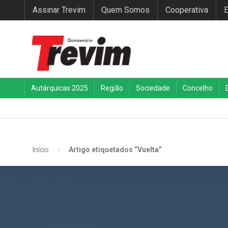
Assinar Trevim
Quem Somos
Cooperativa
E
Autárquicas 2025
Região
Sociedade
Concelho
Início
Artigo etiquetados “Vuelta”