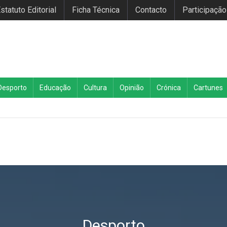
statuto Editorial
Ficha Técnica
Contacto
Participação
Desporto
Educação
Cultura
Opinião
Crónica
Cartunes
Desporto