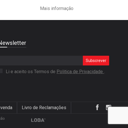
Mais informação
Newsletter
Subscrever
Li e aceito os Termos de
Politica de Privacidade
.
 venda
Livro de Reclamações
ção