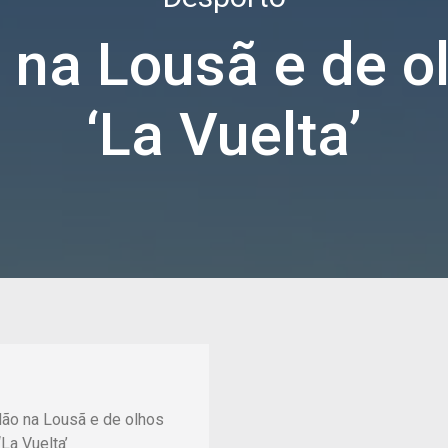
na Lousã e de o
‘La Vuelta’
ão na Lousã e de olhos
La Vuelta’