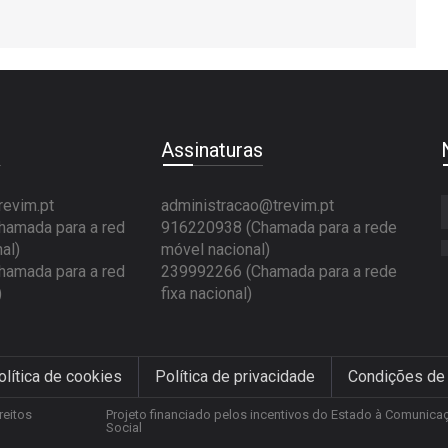
e
Assinaturas
revim.pt
administracao@trevim.pt
amada para a red
916220938 (Chamada para a rede
al)
móvel nacional)
amada para a red
239992266 (Chamada para a rede
)
fixa nacional)
olítica de cookies
Política de privacidade
Condições de
reitos
Projeto financiado pelos incentivos do Estado à Comunica
Social