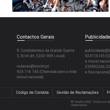
Contactos Gerais
Publicidad
R. Combatentes da Grande Guerra
publicidade@t
3, R/ch drt, 3200-909 Lousã
924116145 (Ch
e móvel nacion
redacao@trevim.pt
239992266 (Ch
924 116 145
(Chamada para a rede
e fixa nacional
móvel nacional)
Código de Conduta
Gestão de Reclamações
P
© Trevim 2022. Todos os di
reservados