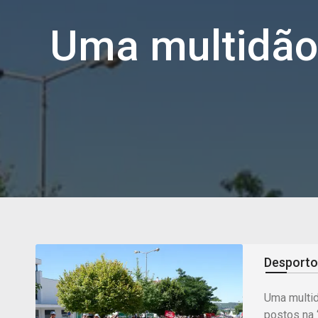
Uma multidão 
Desporto
Uma multid
postos na ‘