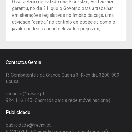
O secretário de Estado das Florestas, Rui Ladeira,
garantiu, no dia 31, que o Governo está a trabalhar
em alterações legislativas no âmbito da caça, uma
atividade “central” no controlo de espécies como o
javali, que tem causado elevados prejuízos,...
Contactos Gerais
R. Combatentes da Grande Guerra 3, R/ch drt, 3200-909
Lousã
redacao@trevim.pt
924 116 145
(Chamada para a rede móvel nacional)
Publicidade
publicidade@trevim.pt
924116145 (Chamada para a rede móvel nacional)