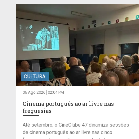
CULTURA
06 Ago 2026
02:04 PM
Cinema português ao ar livre nas
freguesias
Até setembro, o CineClube 47 dinamiza sessões
de cinema português ao ar livre nas cinco