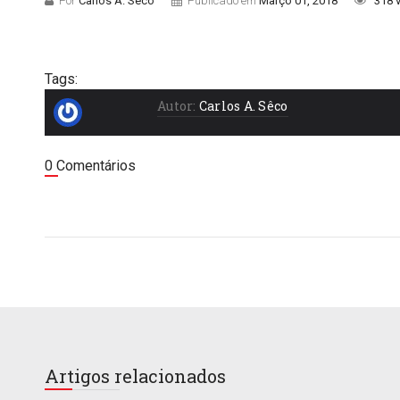
Por
Carlos A. Sêco
Publicado em
Março 01, 2018
318 
Tags:
Autor:
Carlos A. Sêco
0 Comentários
Artigos relacionados