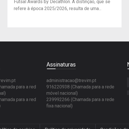
Futsal Awards by Decathlon. A distinção, que se
refere à época 2025/2026, resulta de uma...
e
Assinaturas
revim.pt
administracao@trevim.pt
amada para a red
916220938 (Chamada para a rede
al)
móvel nacional)
amada para a red
239992266 (Chamada para a rede
)
fixa nacional)