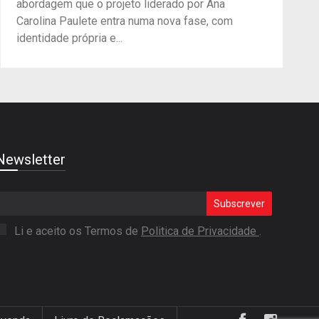
abordagem que o projeto liderado por Ana
Carolina Paulete entra numa nova fase, com
identidade própria e...
Newsletter
Subscrever
Li e aceito os Termos de
Politica de Privacidade
.