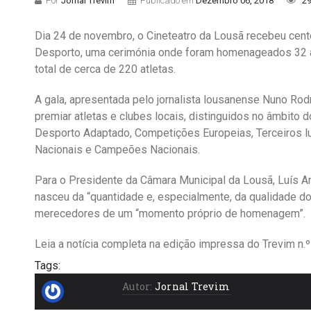
Por
Jornal Trevim
Publicado em
Dezembro 06, 2018
29
Dia 24 de novembro, o Cineteatro da Lousã recebeu cent
Desporto, uma cerimónia onde foram homenageados 32 atle
total de cerca de 220 atletas.
A gala, apresentada pelo jornalista lousanense Nuno Rod
premiar atletas e clubes locais, distinguidos no âmbito 
Desporto Adaptado, Competições Europeias, Terceiros
Nacionais e Campeões Nacionais.
Para o Presidente da Câmara Municipal da Lousã, Luís An
nasceu da “quantidade e, especialmente, da qualidade do
merecedores de um “momento próprio de homenagem”.
Leia a notícia completa na edição impressa do Trevim n.
Tags:
Autor:
Jornal Trevim