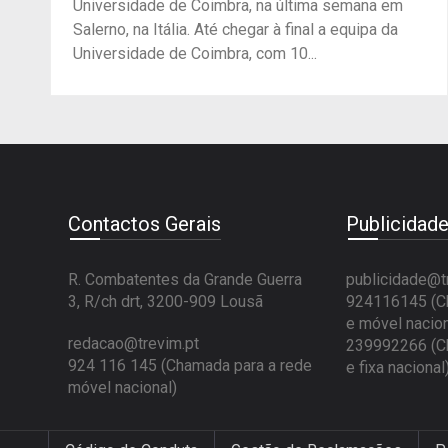
Universidade de Coimbra, na última semana em
Salerno, na Itália. Até chegar à final a equipa da
Universidade de Coimbra, com 10...
Contactos Gerais
Publicidad
R. Combatentes da Grande Guerra
publicidade@t
3, R/ch drt, 3200-909 Lousã
924116145 (Ch
e móvel nacion
redacao@trevim.pt
239992266 (Ch
924 116 145
(Chamada para a rede
e fixa nacional
móvel nacional)