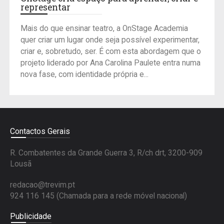
representar
Mais do que ensinar teatro, a OnStage Academia
quer criar um lugar onde seja possível experimentar,
criar e, sobretudo, ser. É com esta abordagem que o
projeto liderado por Ana Carolina Paulete entra numa
nova fase, com identidade própria e...
Contactos Gerais
R. Combatentes da Grande Guerra 3, R/ch drt, 3200-909
Lousã
redacao@trevim.pt
924 116 145
(Chamada para a rede móvel nacional)
Publicidade