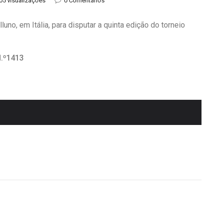
05 visualizações
0 Comentários
no, em Itália, para disputar a quinta edição do torneio
.º1413