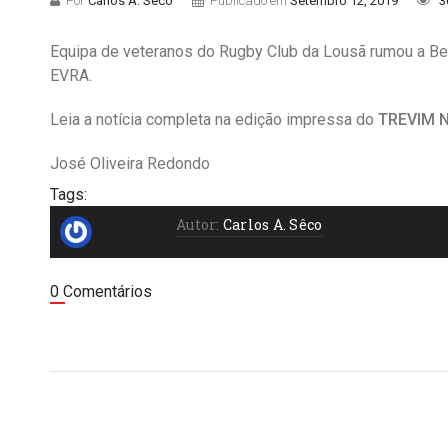
Por
Carlos A. Sêco
Publicado em
Setembro 12, 2019
3
Equipa de veteranos do Rugby Club da Lousã rumou a Bellu
EVRA.
Leia a notícia completa na edição impressa do
TREVIM N
José Oliveira Redondo
Tags:
Autor:
Carlos A. Sêco
0 Comentários