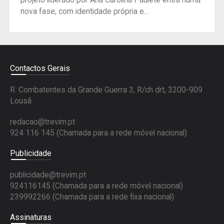
nova fase, com identidade própria e...
Contactos Gerais
R. Combatentes da Grande Guerra 3, R/ch drt, 3200-909
Lousã
redacao@trevim.pt
924 116 145
(Chamada para a rede móvel nacional)
Publicidade
publicidade@trevim.pt
924116145 (Chamada para a rede móvel nacional)
239992266 (Chamada para a rede fixa nacional)
Assinaturas