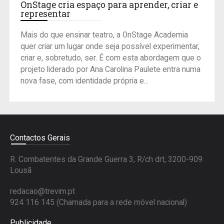
OnStage cria espaço para aprender, criar e
representar
Mais do que ensinar teatro, a OnStage Academia
quer criar um lugar onde seja possível experimentar,
criar e, sobretudo, ser. É com esta abordagem que o
projeto liderado por Ana Carolina Paulete entra numa
nova fase, com identidade própria e...
Contactos Gerais
R. Combatentes da Grande Guerra 3, R/ch drt, 3200-909
Lousã
redacao@trevim.pt
924 116 145
(Chamada para a rede móvel nacional)
Publicidade