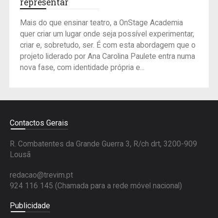
representar
Mais do que ensinar teatro, a OnStage Academia
quer criar um lugar onde seja possível experimentar,
criar e, sobretudo, ser. É com esta abordagem que o
projeto liderado por Ana Carolina Paulete entra numa
nova fase, com identidade própria e...
Contactos Gerais
R. Combatentes da Grande Guerra 3, R/ch drt, 3200-909
Lousã
redacao@trevim.pt
924 116 145
(Chamada para a rede móvel nacional)
Publicidade