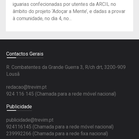
iguarias confecionadas por utentes da ARCIL no
âmbito do projeto ‘Adoçar a Mente’, e dadas a provar
à comunidade, no dia 4, no...
Contactos Gerais
R. Combatentes da Grande Guerra 3, R/ch drt, 3200-909
Lousã
redacao@trevim.pt
924 116 145
(Chamada para a rede móvel nacional)
Publicidade
publicidade@trevim.pt
924116145 (Chamada para a rede móvel nacional)
239992266 (Chamada para a rede fixa nacional)