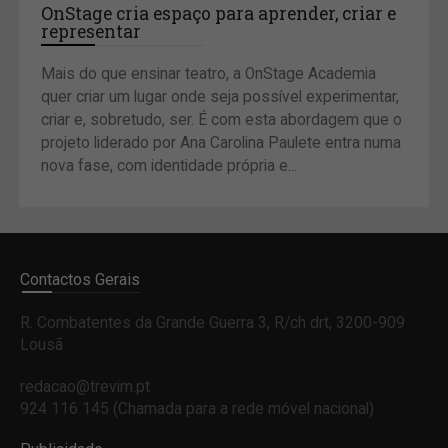
OnStage cria espaço para aprender, criar e
representar
Mais do que ensinar teatro, a OnStage Academia
quer criar um lugar onde seja possível experimentar,
criar e, sobretudo, ser. É com esta abordagem que o
projeto liderado por Ana Carolina Paulete entra numa
nova fase, com identidade própria e...
Contactos Gerais
R. Combatentes da Grande Guerra 3, R/ch drt, 3200-909
Lousã
redacao@trevim.pt
924 116 145
(Chamada para a rede móvel nacional)