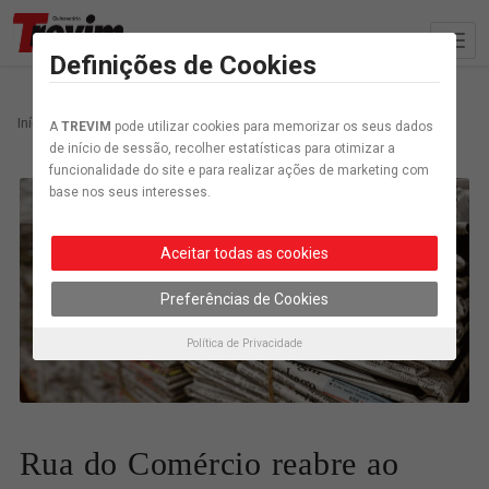
Definições de Cookies
Início
Arquivo
Rua do Comércio reabre ao trânsito
A
TREVIM
pode utilizar cookies para memorizar os seus dados
de início de sessão, recolher estatísticas para otimizar a
funcionalidade do site e para realizar ações de marketing com
base nos seus interesses.
Aceitar todas as cookies
Preferências de Cookies
Política de Privacidade
Rua do Comércio reabre ao