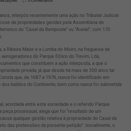
ualizações
0 Comentários
os, interpôs recentemente uma ação no Tribunal Judicial
 posse de propriedades geridas pela Assembleia de
 terrenos do “Casal da Bemposta” ou “Avelal”, com 170
s.
a, a Ribeira Maior e a Lomba do Moiro, na freguesia de
 aerogeradores do Parque Eólico do Trevim, Lda,
cumentos que constituem a ação interposta, a que o
opriedade privada, já que desde há mais de 300 anos tal
onsta que, de 1687 a 1976, nunca foi identificado em
o dos baldios do Continente, bem como nunca foi submetida
al, acordada entre esta sociedade e o referido Parque
da peça processual, alega que foi “resultado de um
causa qualquer gestão relativa à propriedade do Casal da
eto das pretensões da presente petição”. Inicialmente, o