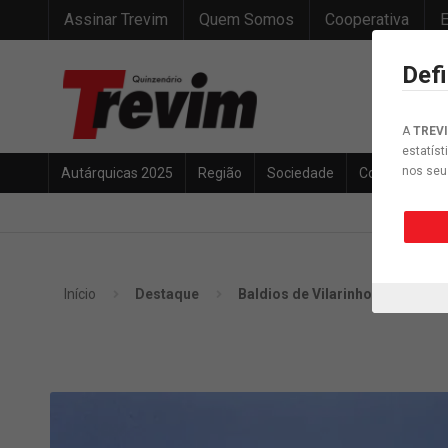
Assinar Trevim
Quem Somos
Cooperativa
E
Def
A
TREV
estatíst
nos seu
Autárquicas 2025
Região
Sociedade
Concelho
Início
Destaque
Baldios de Vilarinho em tribuna