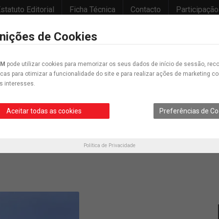
statuto Editorial
Ficha Técnica
Contacto
Participação
inições de Cookies
IM
pode utilizar cookies para memorizar os seus dados de início de sessão, reco
icas para otimizar a funcionalidade do site e para realizar ações de marketing 
s interesses.
Desporto
Educação
Cultura
Opinião
Crónica
Cartunes
Aceitar todas as cookies
Preferências de Co
l
Política de Privacidade