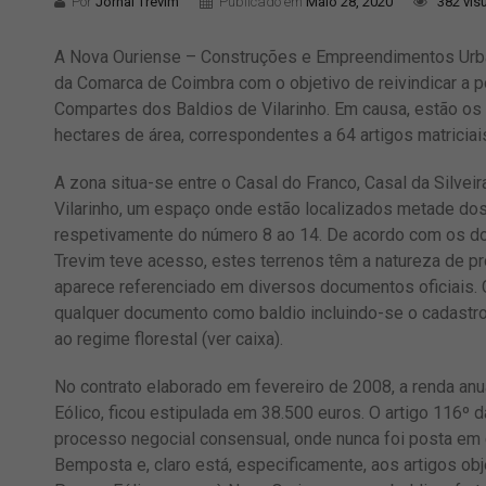
Por
Jornal Trevim
Publicado em
Maio 28, 2020
382 vis
A Nova Ouriense – Construções e Empreendimentos Urban
da Comarca de Coimbra com o objetivo de reivindicar a
Compartes dos Baldios de Vilarinho. Em causa, estão os
hectares de área, correspondentes a 64 artigos matriciai
A zona situa-se entre o Casal do Franco, Casal da Silveir
Vilarinho, um espaço onde estão localizados metade dos
respetivamente do número 8 ao 14. De acordo com os do
Trevim teve acesso, estes terrenos têm a natureza de pr
aparece referenciado em diversos documentos oficiais. C
qualquer documento como baldio incluindo-se o cadastr
ao regime florestal (ver caixa).
No contrato elaborado em fevereiro de 2008, a renda anu
Eólico, ficou estipulada em 38.500 euros. O artigo 116º 
processo negocial consensual, onde nunca foi posta em 
Bemposta e, claro está, especificamente, aos artigos obj