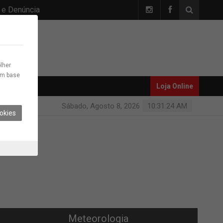
 e Denúncia
lher
com base
Loja Online
Sábado, Agosto 8, 2026
10:31:24 AM
okies
Meteorologia