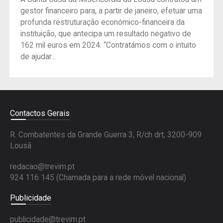
gestor financeiro para, a partir de janeiro, efetuar uma
profunda restruturação económico-financeira da
instituição, que antecipa um resultado negativo de
162 mil euros em 2024. “Contratámos com o intuito
de ajudar...
Contactos Gerais
R. Combatentes da Grande Guerra 3, R/ch drt, 3200-909
Lousã
redacao@trevim.pt
924 116 145
(Chamada para a rede móvel nacional)
Publicidade
publicidade@trevim.pt