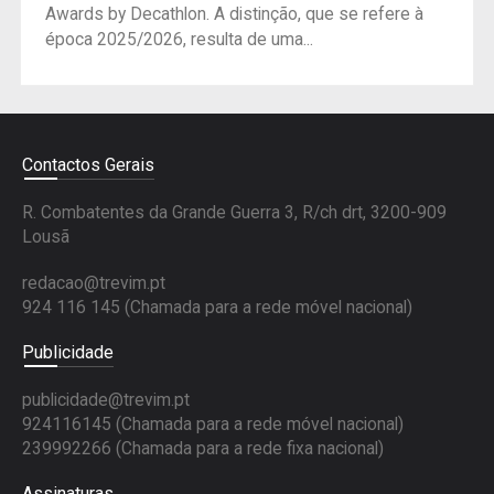
Awards by Decathlon. A distinção, que se refere à
época 2025/2026, resulta de uma...
Contactos Gerais
R. Combatentes da Grande Guerra 3, R/ch drt, 3200-909
Lousã
redacao@trevim.pt
924 116 145
(Chamada para a rede móvel nacional)
Publicidade
publicidade@trevim.pt
924116145 (Chamada para a rede móvel nacional)
239992266 (Chamada para a rede fixa nacional)
Assinaturas