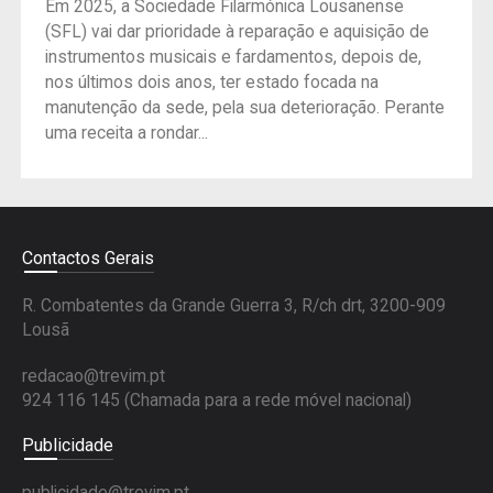
Em 2025, a Sociedade Filarmónica Lousanense
(SFL) vai dar prioridade à reparação e aquisição de
instrumentos musicais e fardamentos, depois de,
nos últimos dois anos, ter estado focada na
manutenção da sede, pela sua deterioração. Perante
uma receita a rondar...
Contactos Gerais
R. Combatentes da Grande Guerra 3, R/ch drt, 3200-909
Lousã
redacao@trevim.pt
924 116 145
(Chamada para a rede móvel nacional)
Publicidade