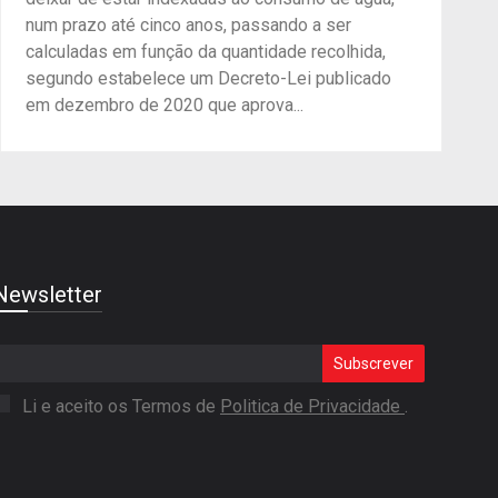
num prazo até cinco anos, passando a ser
calculadas em função da quantidade recolhida,
segundo estabelece um Decreto-Lei publicado
em dezembro de 2020 que aprova...
Newsletter
Subscrever
Li e aceito os Termos de
Politica de Privacidade
.