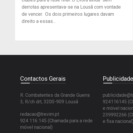
derrotas apresentava-se na Lousã com vontade
de vencer. Os dois primeiros lugares davam
direito a essas...
Contactos Gerais
Publicidad
R. Combatentes da Grande Guerra
publicidade@t
3, R/ch drt, 3200-909 Lousã
924116145 (Ch
e móvel nacion
redacao@trevim.pt
239992266 (Ch
924 116 145
(Chamada para a rede
e fixa nacional
móvel nacional)