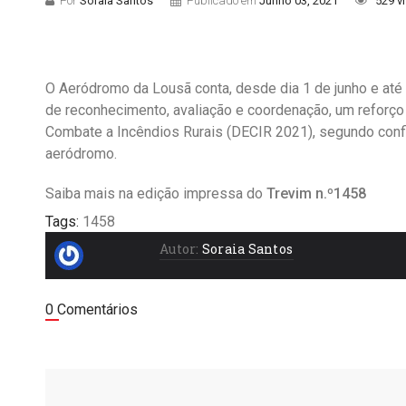
Por
Soraia Santos
Publicado em
Junho 03, 2021
529 v
O Aeródromo da Lousã conta, desde dia 1 de junho e até
de reconhecimento, avaliação e coordenação, um reforço
Combate a Incêndios Rurais (DECIR 2021), segundo con
aeródromo.
Saiba mais na edição impressa do
Trevim n.º1458
Tags:
1458
Autor:
Soraia Santos
0 Comentários