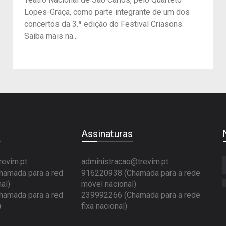
Lopes-Graça, como parte integrante de um dos
concertos da 3.ª edição do Festival Criasons.
Saiba mais na...
e
Assinaturas
revim.pt
administracao@trevim.pt
amada para a red
916220938 (Chamada para a rede
al)
móvel nacional)
amada para a red
239992266 (Chamada para a rede
)
fixa nacional)