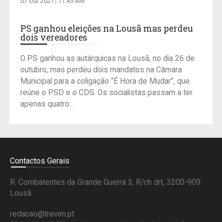
07 Out 2021
11:45 AM
PS ganhou eleições na Lousã mas perdeu
dois vereadores
O PS ganhou as autárquicas na Lousã, no dia 26 de
outubro, mas perdeu dois mandatos na Câmara
Municipal para a coligação “É Hora de Mudar”, que
reúne o PSD e o CDS. Os socialistas passam a ter
apenas quatro...
Contactos Gerais
R. Combatentes da Grande Guerra 3, R/ch drt, 3200-909
Lousã
redacao@trevim.pt