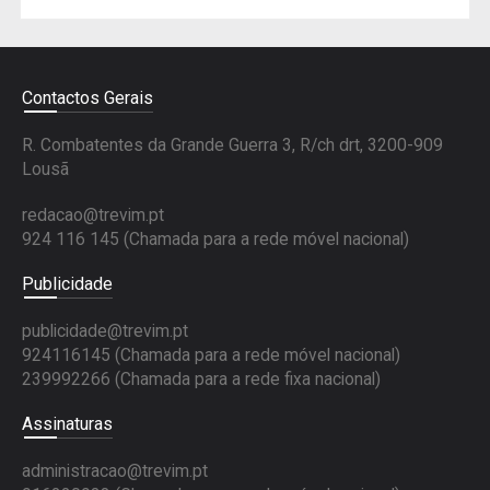
Contactos Gerais
R. Combatentes da Grande Guerra 3, R/ch drt, 3200-909
Lousã
redacao@trevim.pt
924 116 145
(Chamada para a rede móvel nacional)
Publicidade
publicidade@trevim.pt
924116145 (Chamada para a rede móvel nacional)
239992266 (Chamada para a rede fixa nacional)
Assinaturas
administracao@trevim.pt