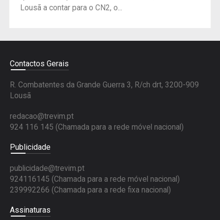
Lousã a contar para o CN2, o...
Contactos Gerais
R. Combatentes da Grande Guerra 3, R/ch drt, 3200-909
Lousã
redacao@trevim.pt
924 116 145
(Chamada para a rede móvel nacional)
Publicidade
publicidade@trevim.pt
924116145 (Chamada para a rede móvel nacional)
239992266 (Chamada para a rede fixa nacional)
Assinaturas