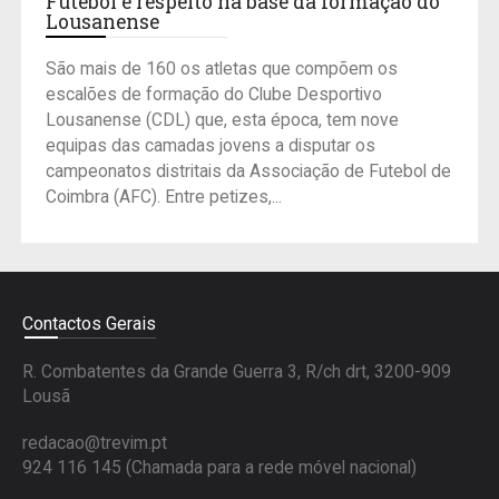
Futebol e respeito na base da formação do
Lousanense
São mais de 160 os atletas que compõem os
escalões de formação do Clube Desportivo
Lousanense (CDL) que, esta época, tem nove
equipas das camadas jovens a disputar os
campeonatos distritais da Associação de Futebol de
Coimbra (AFC). Entre petizes,...
Contactos Gerais
R. Combatentes da Grande Guerra 3, R/ch drt, 3200-909
Lousã
redacao@trevim.pt
924 116 145
(Chamada para a rede móvel nacional)