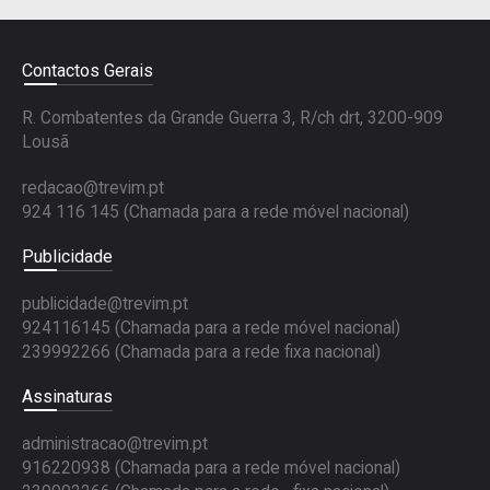
Contactos Gerais
R. Combatentes da Grande Guerra 3, R/ch drt, 3200-909
Lousã
redacao@trevim.pt
924 116 145
(Chamada para a rede móvel nacional)
Publicidade
publicidade@trevim.pt
924116145 (Chamada para a rede móvel nacional)
239992266 (Chamada para a rede fixa nacional)
Assinaturas
administracao@trevim.pt
916220938 (Chamada para a rede móvel nacional)