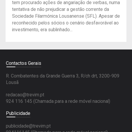
tem procurado ações de angariação de verbas, numa
tentativa de não prejudicar a gestão corrente da
Sociedade Filarmónica Lousanense (SFL). Apesar de
reconhecido pelos sócios o cenário desfavorável ao
investimento, era sublinhado...
Contactos Gerais
R. Combatentes da Grande Guerra 3, R/ch drt, 3200-909
Lousã
redacao@trevim.pt
924 116 145
(Chamada para a rede móvel nacional)
Publicidade
publicidade@trevim.pt