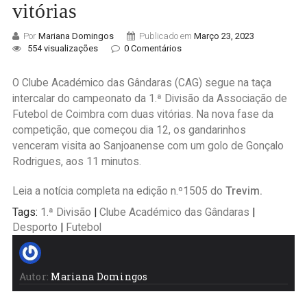
vitórias
Por
Mariana Domingos
Publicado em
Março 23, 2023
554 visualizações
0 Comentários
O Clube Académico das Gândaras (CAG) segue na taça
intercalar do campeonato da 1.ª Divisão da Associação de
Futebol de Coimbra com duas vitórias. Na nova fase da
competição, que começou dia 12, os gandarinhos
venceram visita ao Sanjoanense com um golo de Gonçalo
Rodrigues, aos 11 minutos.
Leia a notícia completa na edição n.º1505 do
Trevim.
Tags:
1.ª Divisão
|
Clube Académico das Gândaras
|
Desporto
|
Futebol
Autor:
Mariana Domingos