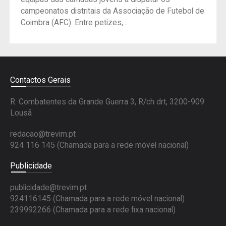
campeonatos distritais da Associação de Futebol de
Coimbra (AFC). Entre petizes,...
Contactos Gerais
R. Combatentes da Grande Guerra 3, R/ch drt, 3200-909
Lousã
redacao@trevim.pt
924 116 145
(Chamada para a rede móvel nacional)
Publicidade
publicidade@trevim.pt
924116145 (Chamada para a rede móvel nacional)
239992266 (Chamada para a rede fixa nacional)