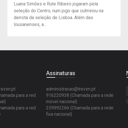
Luana Simões e Rute Ribeiro jogaram pela
seleção do Centro, num jogo que culminou na
derrota da seleção de Lisboa. Além das
lousanenses, a...
e
Assinaturas
revim.pt
administracao@trevim.pt
amada para a red
916220938 (Chamada para a rede
al)
móvel nacional)
amada para a red
239992266 (Chamada para a rede
)
fixa nacional)