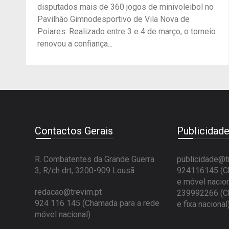
disputados mais de 360 jogos de minivoleibol no
Pavilhão Gimnodesportivo de Vila Nova de
Poiares. Realizado entre 3 e 4 de março, o torneio
renovou a confiança...
Contactos Gerais
Publicidad
R. Combatentes da Grande Guerra
publicidade@t
3, R/ch drt, 3200-909 Lousã
924116145 (Ch
e móvel nacion
redacao@trevim.pt
239992266 (Ch
924 116 145
(Chamada para a rede
e fixa nacional
móvel nacional)