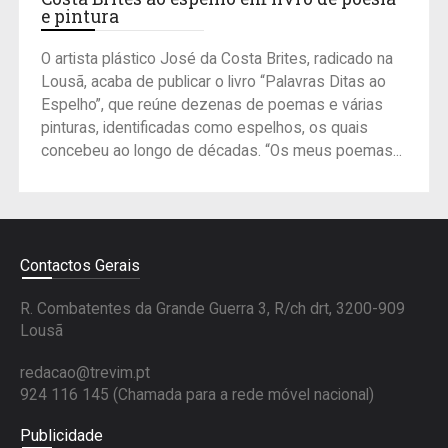
e pintura
O artista plástico José da Costa Brites, radicado na
Lousã, acaba de publicar o livro “Palavras Ditas ao
Espelho”, que reúne dezenas de poemas e várias
pinturas, identificadas como espelhos, os quais
concebeu ao longo de décadas. “Os meus poemas...
Contactos Gerais
R. Combatentes da Grande Guerra 3, R/ch drt, 3200-909
Lousã
redacao@trevim.pt
924 116 145
(Chamada para a rede móvel nacional)
Publicidade