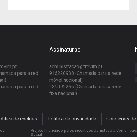
e
Assinaturas
revim.pt
administracao@trevim.pt
amada para a red
916220938 (Chamada para a rede
al)
móvel nacional)
amada para a red
239992266 (Chamada para a rede
)
fixa nacional)
olítica de cookies
Política de privacidade
Condições de
tos
Projeto financiado pelos incentivos do Estado à Comunicaç
Social