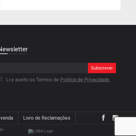
Newsletter
Subscrever
Li e aceito os Termos de
Politica de Privacidade
.
 venda
Livro de Reclamações
ão