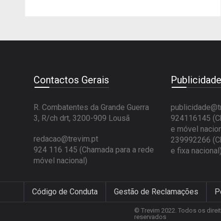
Contactos Gerais
Publicidad
R. Combatentes da Grande Guerra
publicidade@t
3, R/ch drt, 3200-909 Lousã
924116145 (Ch
e móvel nacion
redacao@trevim.pt
239992266 (Ch
924 116 145
(Chamada para a rede
e fixa nacional
móvel nacional)
Código de Conduta
Gestão de Reclamações
P
© Trevim 2022. Todos os direi
reservados