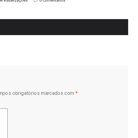
8 visualizações
0 Comentários
mpos obrigatórios marcados com
*