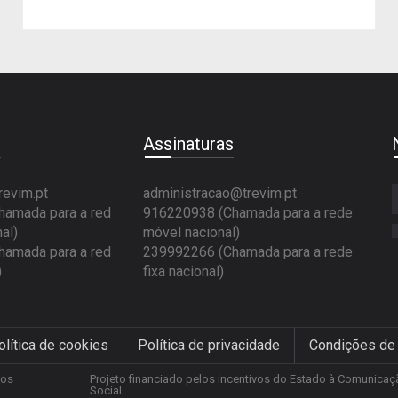
e
Assinaturas
revim.pt
administracao@trevim.pt
amada para a red
916220938 (Chamada para a rede
al)
móvel nacional)
amada para a red
239992266 (Chamada para a rede
)
fixa nacional)
olítica de cookies
Política de privacidade
Condições de
tos
Projeto financiado pelos incentivos do Estado à Comunicaç
Social