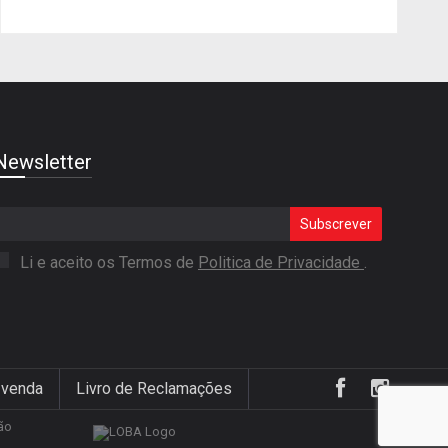
Newsletter
Subscrever
Li e aceito os Termos de
Politica de Privacidade
.
 venda
Livro de Reclamações
ão