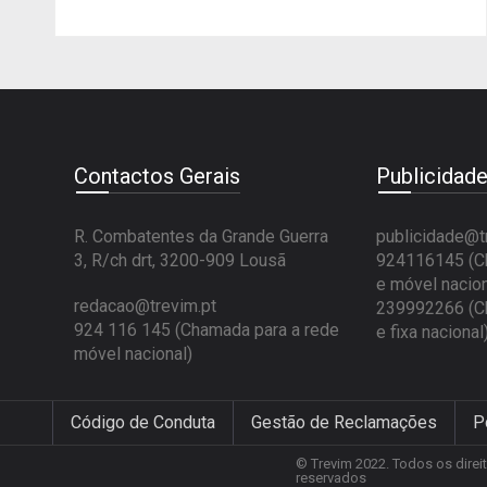
Contactos Gerais
Publicidad
R. Combatentes da Grande Guerra
publicidade@t
3, R/ch drt, 3200-909 Lousã
924116145 (Ch
e móvel nacion
redacao@trevim.pt
239992266 (Ch
924 116 145
(Chamada para a rede
e fixa nacional
móvel nacional)
Código de Conduta
Gestão de Reclamações
P
© Trevim 2022. Todos os direi
reservados