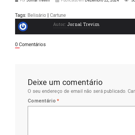
Por
Jornal Trevim
Publicado em
Dezembro 22, 2024
50
Tags:
Belisário
|
Cartune
Autor:
Jornal Trevim
0 Comentários
Deixe um comentário
O seu endereço de email não será publicado.
Ca
Comentário
*