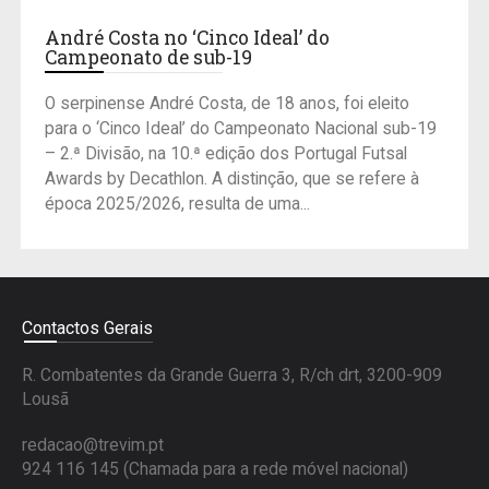
André Costa no ‘Cinco Ideal’ do
Campeonato de sub-19
O serpinense André Costa, de 18 anos, foi eleito
para o ‘Cinco Ideal’ do Campeonato Nacional sub-19
– 2.ª Divisão, na 10.ª edição dos Portugal Futsal
Awards by Decathlon. A distinção, que se refere à
época 2025/2026, resulta de uma...
Contactos Gerais
R. Combatentes da Grande Guerra 3, R/ch drt, 3200-909
Lousã
redacao@trevim.pt
924 116 145
(Chamada para a rede móvel nacional)