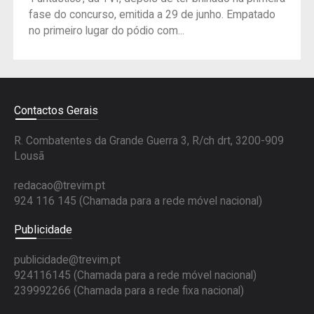
fase do concurso, emitida a 29 de junho. Empatado
no primeiro lugar do pódio com...
Contactos Gerais
R. Combatentes da Grande Guerra 3, R/ch drt, 3200-909
Lousã
redacao@trevim.pt
924 116 145
(Chamada para a rede móvel nacional)
Publicidade
publicidade@trevim.pt
924116145 (Chamada para a rede móvel nacional)
239992266 (Chamada para a rede fixa nacional)